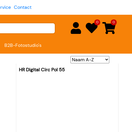
rvice
Contact
0
0
B2B-Fotostudio's
HR Digital Circ Pol 55