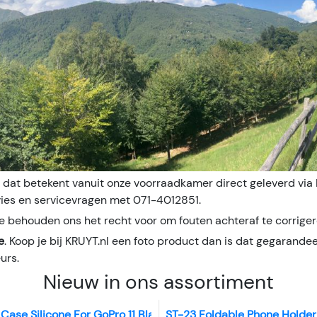
, dat betekent vanuit onze voorraadkamer direct geleverd via 
vies en servicevragen met 071-4012851.
e behouden ons het recht voor om fouten achteraf te corrigeren
e
. Koop je bij KRUYT.nl een foto product dan is dat gegarande
urs.
Nieuw in ons assortiment
 Case Silicone For GoPro 11 Black Mini
ST-23 Foldable Phone Holder