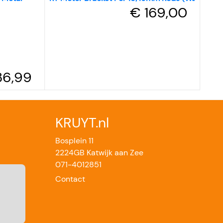
€ 169,00
36,99
KRUYT.nl
Bosplein 11
2224GB Katwijk aan Zee
071-4012851
Contact