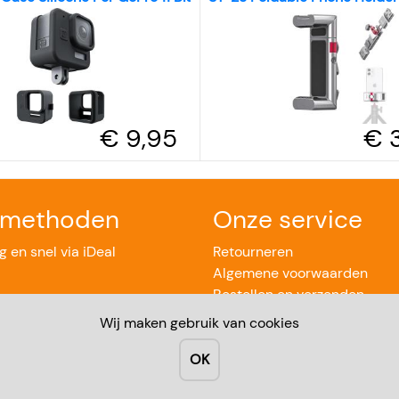
€ 9,95
€ 
lmethoden
Onze service
ig en snel via iDeal
Retourneren
Algemene voorwaarden
Bestellen en verzenden
Betaalmethoden
Wij maken gebruik van cookies
Privacy
OK