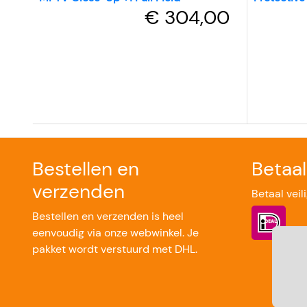
€ 304,00
Bestellen en
Betaa
verzenden
Betaal veil
Bestellen en verzenden is heel
eenvoudig via onze webwinkel. Je
pakket wordt verstuurd met DHL.