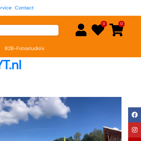
rvice
Contact
0
0
B2B-Fotostudio's
T.nl