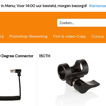
l in Menu; Voor 14:00 uur besteld, morgen bezorgd!
Klantense
rij
Photoshop-Bewerking
Film & video-Copy
Cursus
0 Degree Connector - SH10BN
15CTH