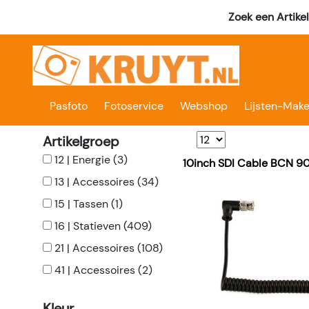
Zoek een Artike
Pasfoto
Fotoservice
Webshop
Lijsten-Make
Artikelgroep
12 | Energie (3)
10inch SDI Cable BCN 9
13 | Accessoires (34)
15 | Tassen (1)
16 | Statieven (409)
21 | Accessoires (108)
41 | Accessoires (2)
Kleur