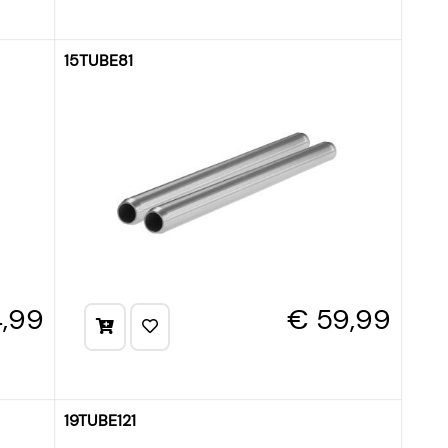
15TUBE81
,99
€ 59,99
19TUBE121