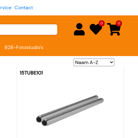
rvice
Contact
0
0
B2B-Fotostudio's
15TUBE101