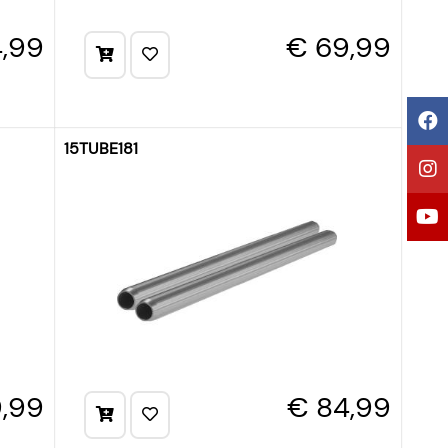
,99
€ 69,99
15TUBE181
9,99
€ 84,99