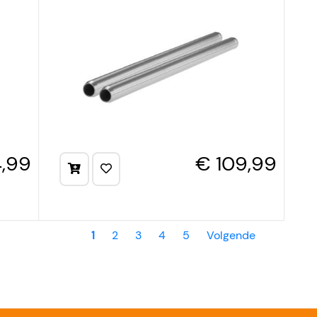
,99
€ 109,99
1
2
3
4
5
Volgende