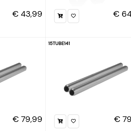
€ 43,99
€ 64
15TUBE141
€ 79,99
€ 7