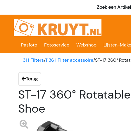
Zoek een Artike
Pasfoto
Fotoservice
Webshop
Lijsten-Make
31 | Filters
/
1136 | Filter accessoire
/
ST-17 360° Rota
Terug
ST-17 360° Rotatabl
Shoe