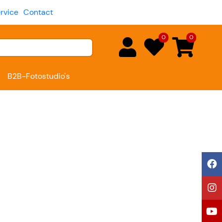
rvice
Contact
0
0
B2B-Fotostudio's