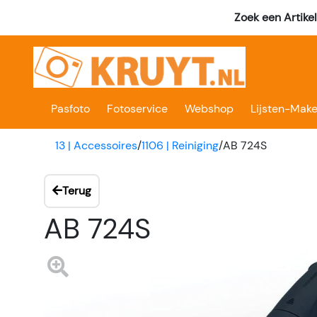
Zoek een Artike
Pasfoto
Fotoservice
Webshop
Lijsten-Make
13 | Accessoires
/
1106 | Reiniging
/
AB 724S
Terug
AB 724S