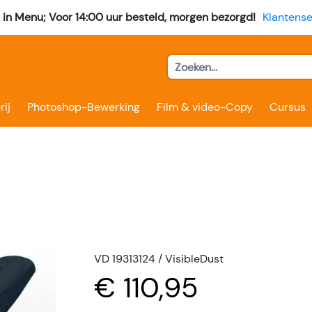
l in Menu; Voor 14:00 uur besteld, morgen bezorgd!
Klantense
rij
Photoshop-Bewerking
Film & video-Copy
Cursus
VD 19313124 / VisibleDust
€ 110,95