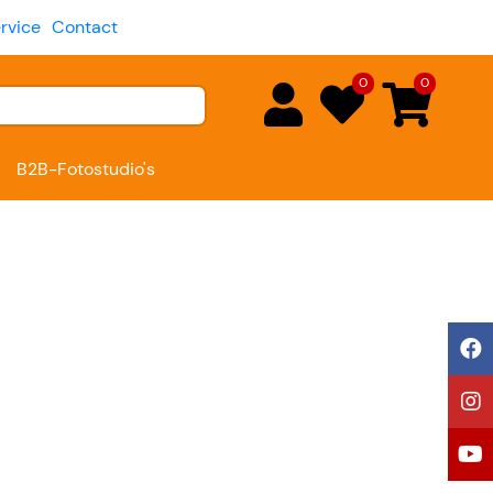
rvice
Contact
0
0
B2B-Fotostudio's