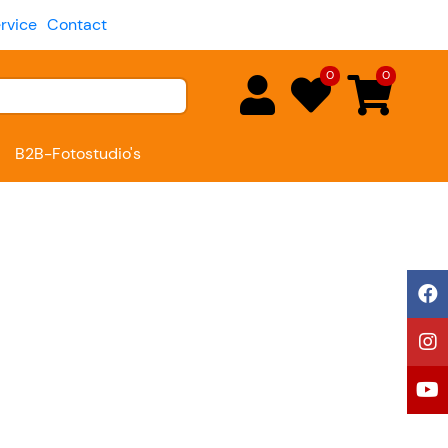
rvice
Contact
0
0
B2B-Fotostudio's