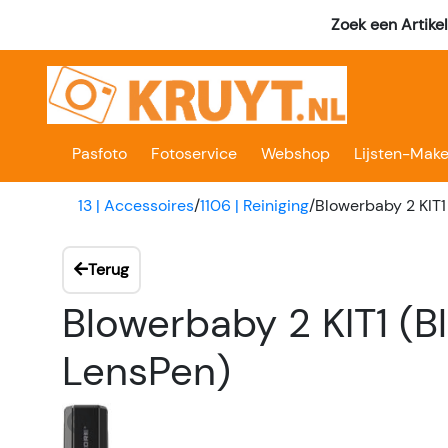
Zoek een Artike
Pasfoto
Fotoservice
Webshop
Lijsten-Make
13 | Accessoires
/
1106 | Reiniging
/
Blowerbaby 2 KIT1
Terug
Blowerbaby 2 KIT1 (B
LensPen)