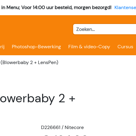
l in Menu; Voor 14:00 uur besteld, morgen bezorgd!
Klantense
rij
Photoshop-Bewerking
Film & video-Copy
Cursus
 (Blowerbaby 2 + LensPen)
lowerbaby 2 +
D226661 / Nitecore