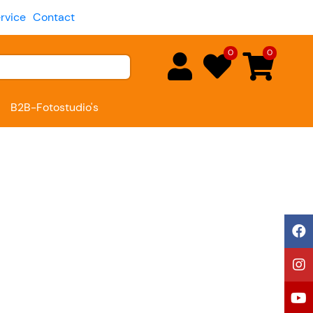
rvice
Contact
0
0
B2B-Fotostudio's