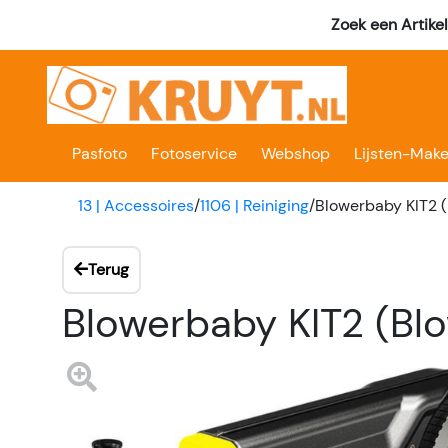
Zoek een Artike
Pasfoto
Fotoservice
Webshop
Lijsten-Make
13 | Accessoires
/
1106 | Reiniging
/
Blowerbaby KIT2 
Terug
Blowerbaby KIT2 (Bl