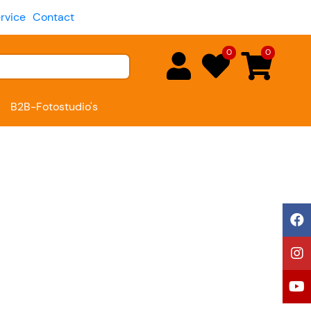
rvice
Contact
0
0
B2B-Fotostudio's