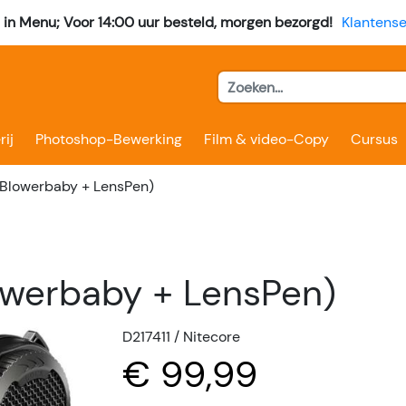
l in Menu; Voor 14:00 uur besteld, morgen bezorgd!
Klantense
rij
Photoshop-Bewerking
Film & video-Copy
Cursus
(Blowerbaby + LensPen)
owerbaby + LensPen)
D217411 / Nitecore
€ 99,99