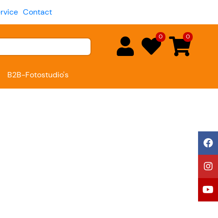
rvice
Contact
0
0
B2B-Fotostudio's