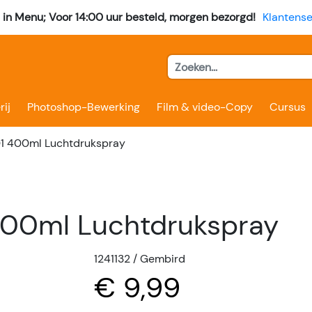
l in Menu; Voor 14:00 uur besteld, morgen bezorgd!
Klantense
rij
Photoshop-Bewerking
Film & video-Copy
Cursus
 400ml Luchtdrukspray
00ml Luchtdrukspray
1241132 / Gembird
€ 9,99