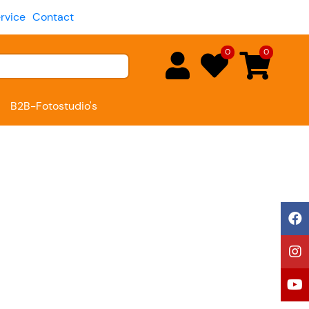
rvice
Contact
0
0
B2B-Fotostudio's