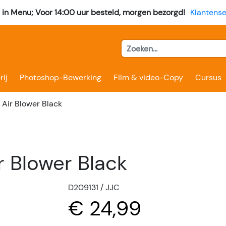
l in Menu; Voor 14:00 uur besteld, morgen bezorgd!
Klantense
rij
Photoshop-Bewerking
Film & video-Copy
Cursus
Air Blower Black
r Blower Black
D209131 / JJC
€ 24,99