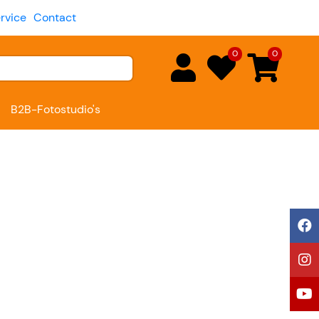
rvice
Contact
0
0
B2B-Fotostudio's