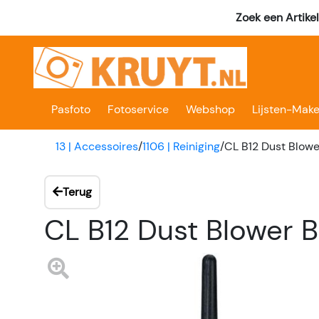
Zoek een Artike
Pasfoto
Fotoservice
Webshop
Lijsten-Make
13 | Accessoires
/
1106 | Reiniging
/
CL B12 Dust Blowe
Terug
CL B12 Dust Blower B