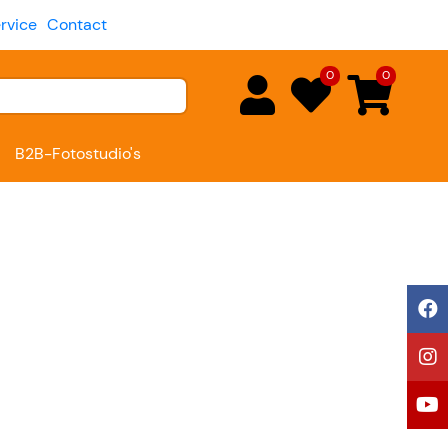
rvice
Contact
0
0
B2B-Fotostudio's