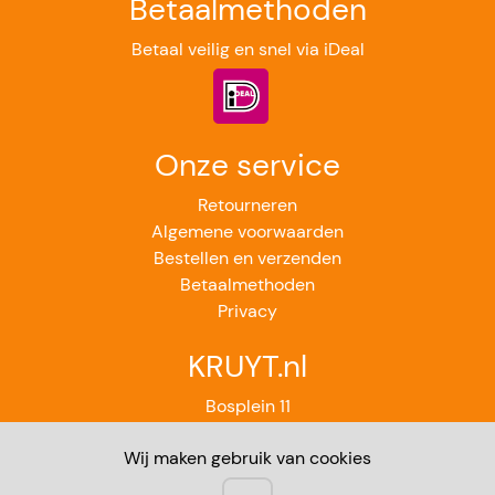
Betaalmethoden
Betaal veilig en snel via iDeal
Onze service
Retourneren
Algemene voorwaarden
Bestellen en verzenden
Betaalmethoden
Privacy
KRUYT.nl
Bosplein 11
2224GB Katwijk aan Zee
Wij maken gebruik van cookies
071-4012851
Contact