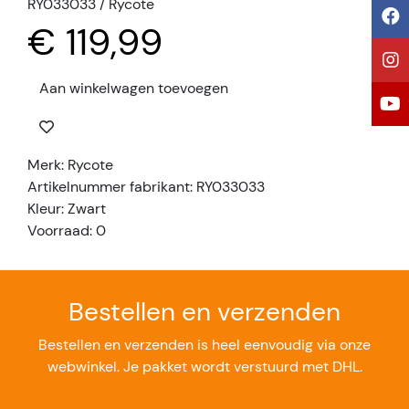
RY033033 / Rycote
€ 119,99
Aan winkelwagen toevoegen
Merk: Rycote
Artikelnummer fabrikant: RY033033
Kleur: Zwart
Voorraad: 0
Bestellen en verzenden
Bestellen en verzenden is heel eenvoudig via onze
webwinkel. Je pakket wordt verstuurd met DHL.