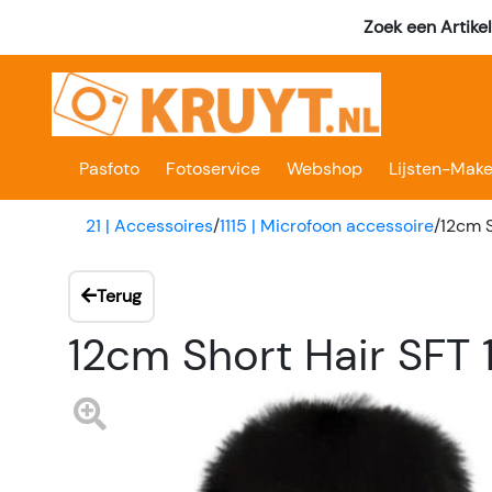
Zoek een Artike
Pasfoto
Fotoservice
Webshop
Lijsten-Make
21 | Accessoires
/
1115 | Microfoon accessoire
/
12cm S
Terug
12cm Short Hair SFT 