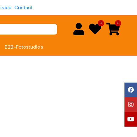
rvice
Contact
0
0
B2B-Fotostudio's