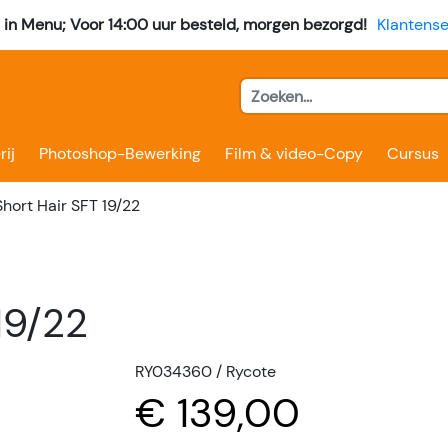
l in Menu; Voor 14:00 uur besteld, morgen bezorgd!
Klantense
rij
Photoshop-Bewerking
Film & video-Copy
Cursus
hort Hair SFT 19/22
19/22
RY034360 / Rycote
€ 139,00