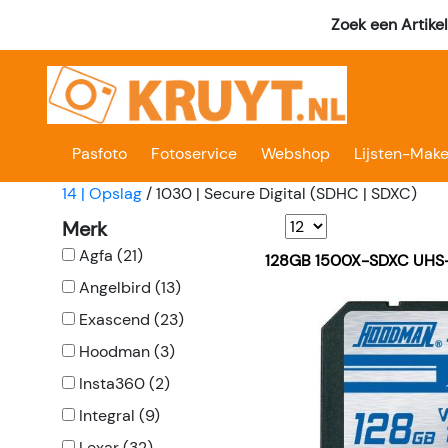
Zoek een Artike
Pasfoto
Fotoservice
Webshop
Lijsten-Make
14 | Opslag
/
1030 | Secure Digital (SDHC | SDXC)
Merk
Agfa (21)
128GB 1500X-SDXC UHS-I
Angelbird (13)
Exascend (23)
Hoodman (3)
Insta360 (2)
Integral (9)
Lexar (32)