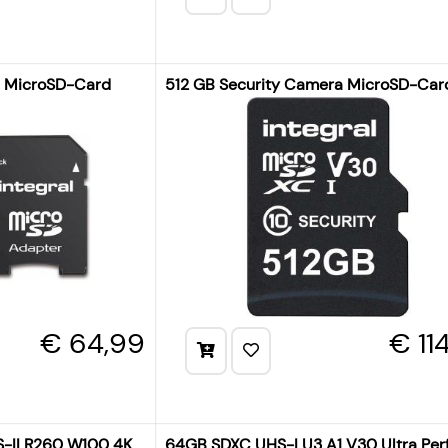
a MicroSD-Card
512 GB Security Camera MicroSD-Car
€ 64,99
€ 11
S-II R260 W100 4K
64GB SDXC UHS-I U3 A1 V30 Ultra Per