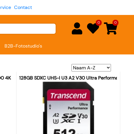
rvice
Contact
0
0
B2B-Fotostudio's
00 4K
128GB SDXC UHS-I U3 A2 V30 Ultra Performance (R