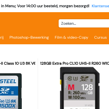
l in Menu; Voor 14:00 uur besteld, morgen bezorgd!
Klantense
rij
Photoshop-Bewerking
Film & video-Copy
Cursus
I Class 10 U3 8K V60
128GB Extra Pro CL10 UHS-II R260 W1