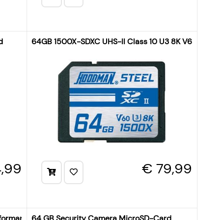
d
64GB 1500X-SDXC UHS-II Class 10 U3 8K V60
4,99
€ 79,99
formance (R 160MB/s | W 50MB/s)
64 GB Security Camera MicroSD-Card