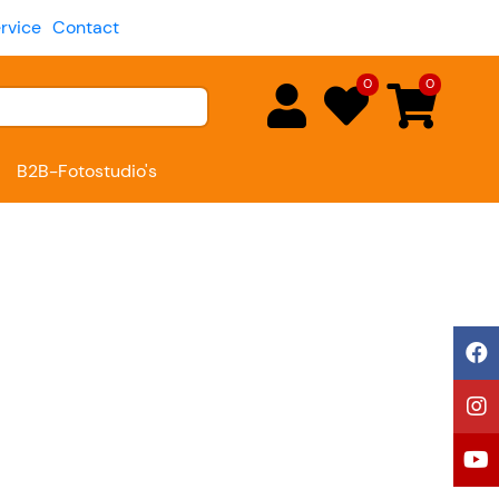
rvice
Contact
0
0
B2B-Fotostudio's