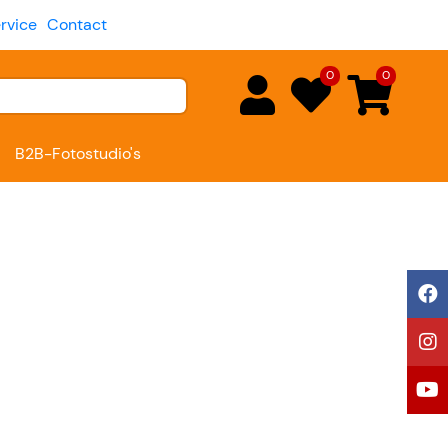
rvice
Contact
0
0
B2B-Fotostudio's