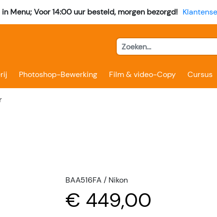
l in Menu; Voor 14:00 uur besteld, morgen bezorgd!
Klantense
rij
Photoshop-Bewerking
Film & video-Copy
Cursus
r
BAA516FA / Nikon
€ 449,00