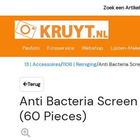
Zoek een Artike
Pasfoto
Fotoservice
Webshop
Lijsten-Make
13 | Accessoires
/
1106 | Reiniging
/
Anti Bacteria Scr
Terug
Anti Bacteria Screen
(60 Pieces)