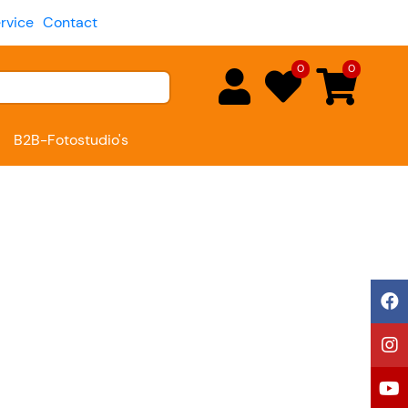
rvice
Contact
0
0
B2B-Fotostudio's