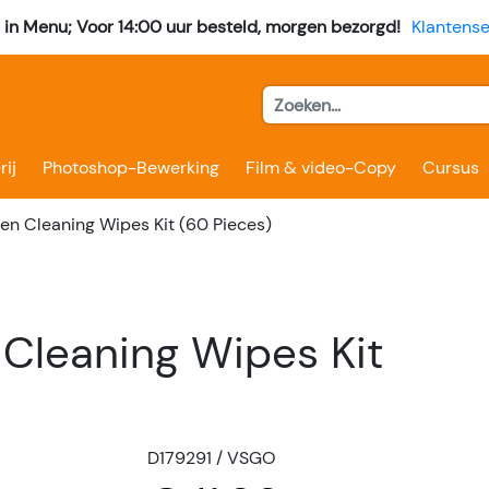
l in Menu; Voor 14:00 uur besteld, morgen bezorgd!
Klantense
rij
Photoshop-Bewerking
Film & video-Copy
Cursus
een Cleaning Wipes Kit (60 Pieces)
 Cleaning Wipes Kit
D179291 / VSGO