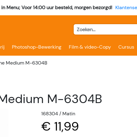
l in Menu; Voor 14:00 uur besteld, morgen bezorgd!
Klantense
rij
Photoshop-Bewerking
Film & video-Copy
Cursus
cane Medium M-6304B
e Medium M-6304B
168304 / Matin
€ 11,99