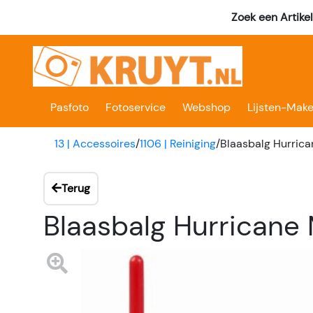
Zoek een Artike
Pasfoto
Fotoservice
Webshop
Lijsten-Make
13 | Accessoires
/
1106 | Reiniging
/
Blaasbalg Hurri
Terug
Blaasbalg Hurrican