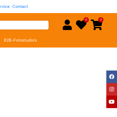
rvice
Contact
0
0
B2B-Fotostudio's