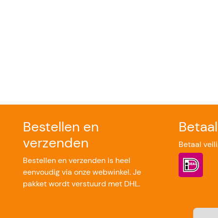
Bestellen en
Betaa
verzenden
Betaal veil
Bestellen en verzenden is heel
eenvoudig via onze webwinkel. Je
pakket wordt verstuurd met DHL.