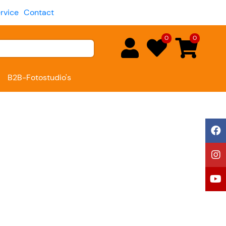
rvice
Contact
0
0
B2B-Fotostudio's