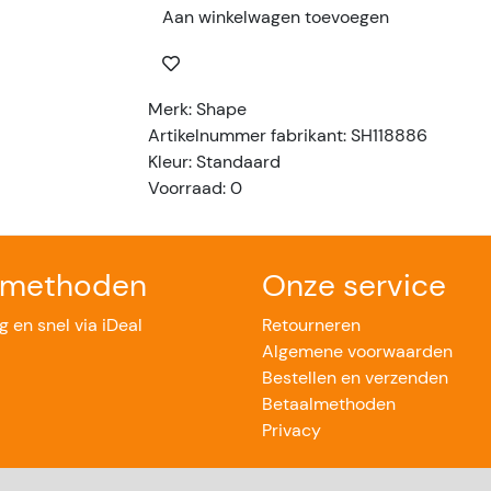
Aan winkelwagen toevoegen
Merk: Shape
Artikelnummer fabrikant: SH118886
Kleur: Standaard
Voorraad: 0
lmethoden
Onze service
ig en snel via iDeal
Retourneren
Algemene voorwaarden
Bestellen en verzenden
Betaalmethoden
Privacy