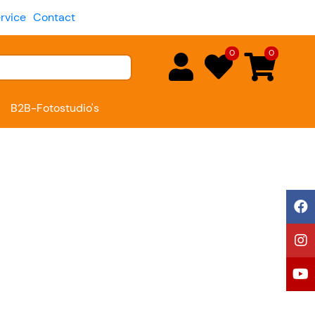
rvice
Contact
0
0
B2B-Fotostudio's