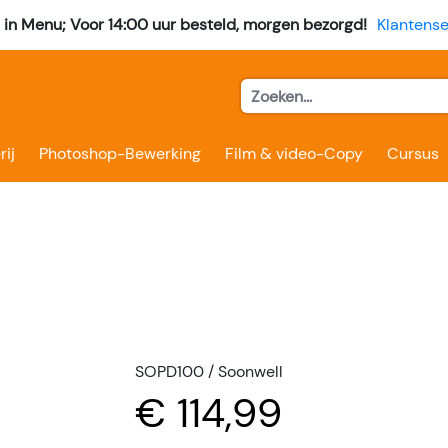
l in Menu; Voor 14:00 uur besteld, morgen bezorgd!
Klantense
rij
Photoshop-Bewerking
Film & video-Copy
Cursus
SOPD100 / Soonwell
€ 114,99