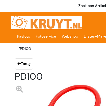
Zoek een Artike
Pasfoto
Fotoservice
Webshop
Lijsten-Make
/
PD100
Terug
PD100