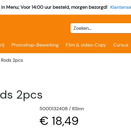
l in Menu; Voor 14:00 uur besteld, morgen bezorgd!
Klantense
rij
Photoshop-Bewerking
Film & video-Copy
Cursus
 Rods 2pcs
ds 2pcs
5000132408 / 8Sinn
€ 18,49