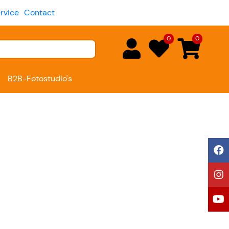
rvice
Contact
0
0
B2B-Fotostudio's