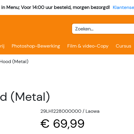
l in Menu; Voor 14:00 uur besteld, morgen bezorgd!
Klantense
rij
Photoshop-Bewerking
Film & video-Copy
Cursus
 Hood (Metal)
d (Metal)
29LH1228000000 / Laowa
€ 69,99