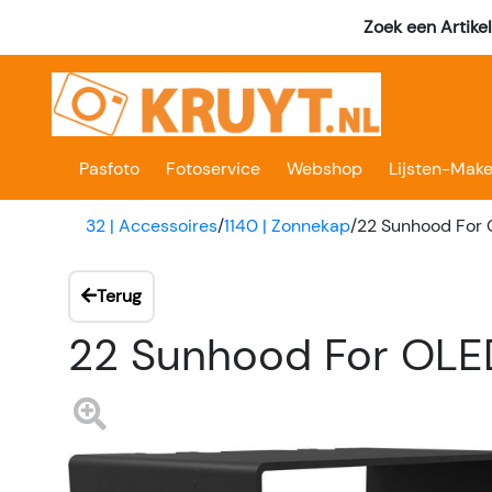
Zoek een Artike
Pasfoto
Fotoservice
Webshop
Lijsten-Make
32 | Accessoires
/
1140 | Zonnekap
/
22 Sunhood For
Terug
22 Sunhood For OLE