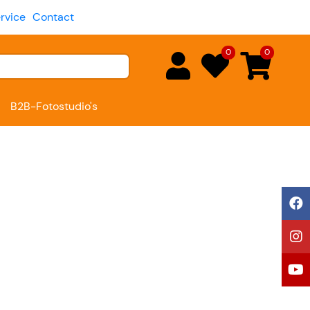
rvice
Contact
0
0
B2B-Fotostudio's