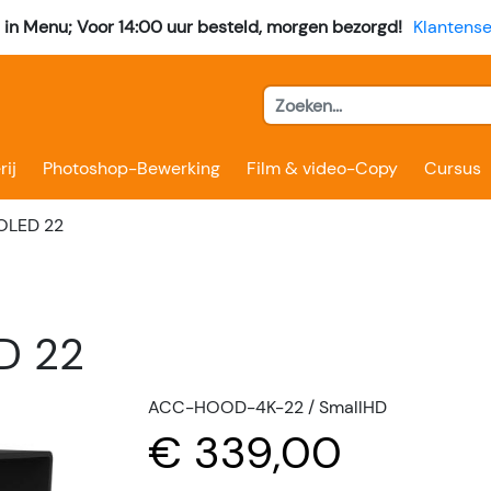
l in Menu; Voor 14:00 uur besteld, morgen bezorgd!
Klantense
rij
Photoshop-Bewerking
Film & video-Copy
Cursus
 OLED 22
D 22
ACC-HOOD-4K-22 / SmallHD
€ 339,00