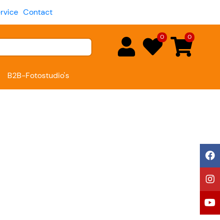
rvice
Contact
0
0
B2B-Fotostudio's