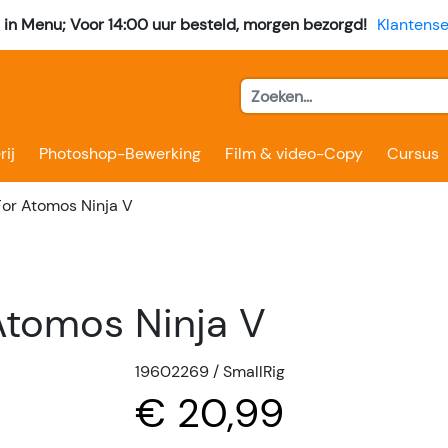
l in Menu; Voor 14:00 uur besteld, morgen bezorgd!
Klantense
rij
Photoshop-Bewerking
Film & video-Copy
Cursus
or Atomos Ninja V
Atomos Ninja V
19602269 / SmallRig
€ 20,99