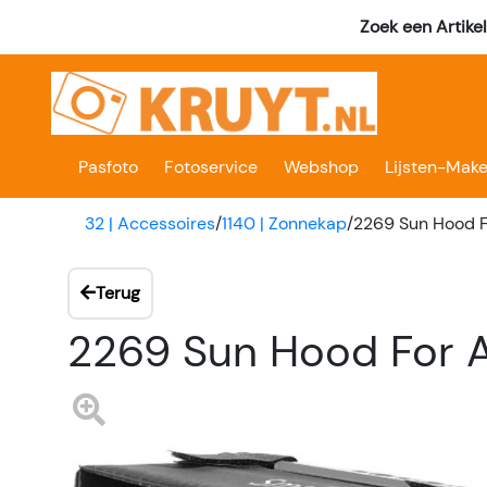
Zoek een Artike
Pasfoto
Fotoservice
Webshop
Lijsten-Make
32 | Accessoires
/
1140 | Zonnekap
/
2269 Sun Hood F
Terug
2269 Sun Hood For 