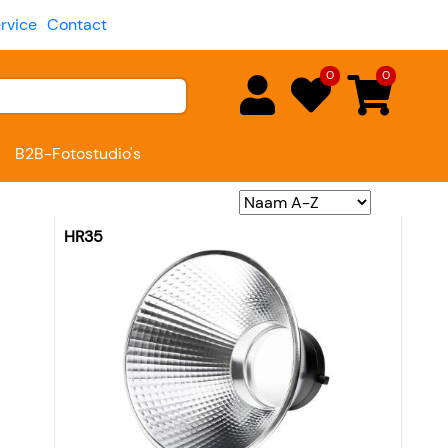
rvice
Contact
0
0
B2B-Fotostudio's
HR35