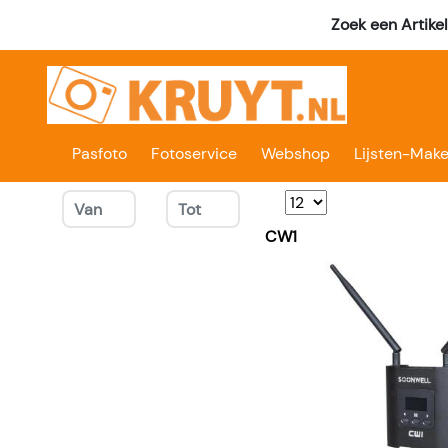
Zoek een Artike
Pasfoto
Fotoservice
Webshop
Lijsten-Make
CW1