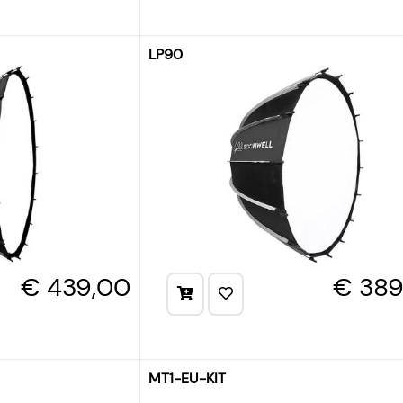
LP90
€ 439,00
€ 389
MT1-EU-KIT