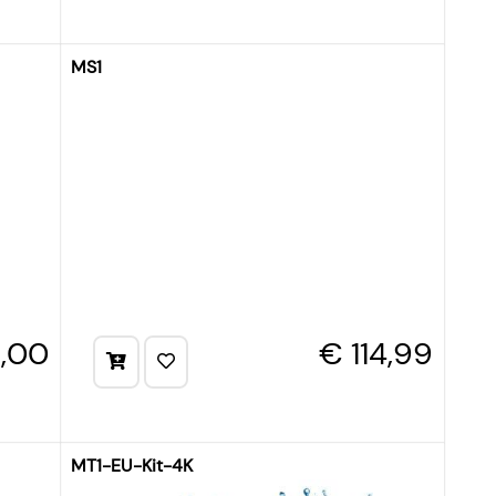
MS1
,00
€ 114,99
MT1-EU-Kit-4K