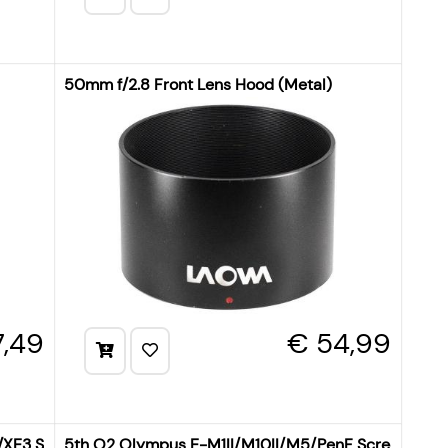
50mm f/2.8 Front Lens Hood (Metal)
7,49
€ 54,99
0/XE3 Screen + Shade
5th O2 Olympus E-M1II/M10II/M5/PenF Screen + Sh