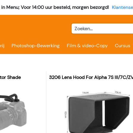
l in Menu; Voor 14:00 uur besteld, morgen bezorgd!
Klantense
rij
Photoshop-Bewerking
Film & video-Copy
Cursus
tor Shade
3206 Lens Hood For Alpha 7S III/7C/Z