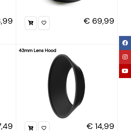
8,99
€ 69,99
43mm Lens Hood
7,49
€ 14,99