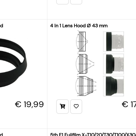
od
4 In 1 Lens Hood Ø 43 mm
€ 19,99
€ 1
od
5th F1 Fujifilm X-T10/20/T30/T100/X3