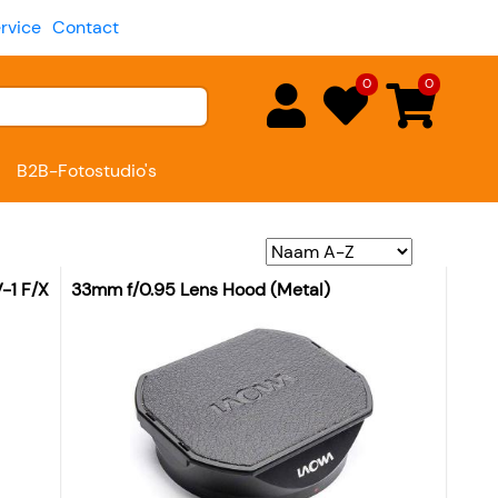
rvice
Contact
0
0
B2B-Fotostudio's
V-1 F/X3 Camera
33mm f/0.95 Lens Hood (Metal)