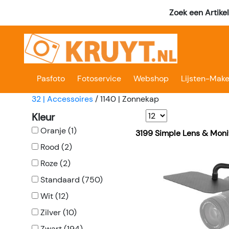
Zoek een Artike
Pasfoto
Fotoservice
Webshop
Lijsten-Make
32 | Accessoires
/
1140 | Zonnekap
Kleur
Oranje (1)
3199 Simple Lens & Moni
Rood (2)
Roze (2)
Standaard (750)
Wit (12)
Zilver (10)
Zwart (194)