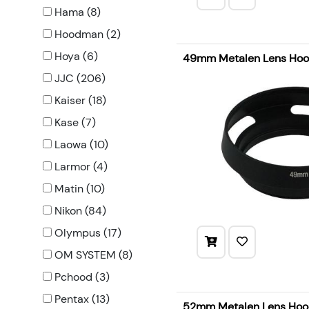
Hama (8)
Hoodman (2)
Hoya (6)
49mm Metalen Lens Ho
JJC (206)
Kaiser (18)
Kase (7)
Laowa (10)
Larmor (4)
Matin (10)
Nikon (84)
Olympus (17)
OM SYSTEM (8)
Pchood (3)
Pentax (13)
52mm Metalen Lens Ho