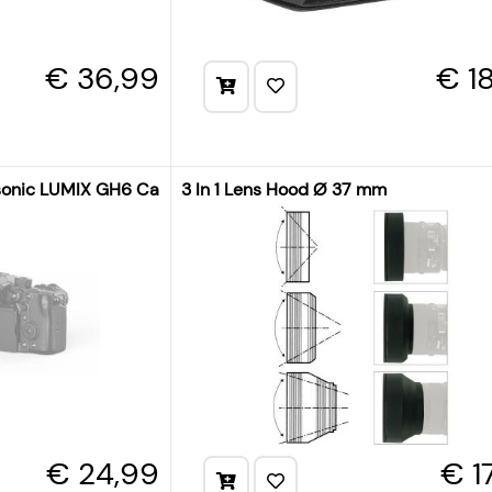
€ 36,99
€ 1
sonic LUMIX GH6 Camera
3 In 1 Lens Hood Ø 37 mm
€ 24,99
€ 1