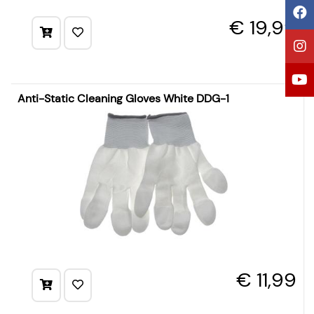
€ 19,99
Anti-Static Cleaning Gloves White DDG-1
€ 11,99