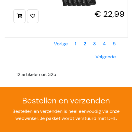
€ 22,99
Vorige
1
2
3
4
5
Volgende
12 artikelen uit 325
Bestellen en verzenden
Bestellen en verzenden is heel eenvoudig via onze
webwinkel. Je pakket wordt verstuurd met DHL.